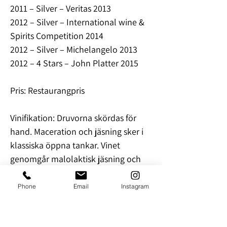
2011 – Silver – Veritas 2013
2012 – Silver – International wine &
Spirits Competition 2014
2012 – Silver – Michelangelo 2013
2012 – 4 Stars – John Platter 2015
Pris: Restaurangpris
Vinifikation: Druvorna skördas för
hand. Maceration och jäsning sker i
klassiska öppna tankar. Vinet
genomgår malolaktisk jäsning och
får mogna 18 månader i franska 500 l
ekfat.
Phone
Email
Instagram
Beskrivning: Ett lätt men smakrikt vin