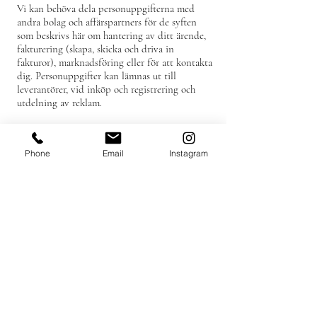
Vi kan behöva dela personuppgifterna med
andra bolag och affärspartners för de syften
som beskrivs här om hantering av ditt ärende,
fakturering (skapa, skicka och driva in
fakturor), marknadsföring eller för att kontakta
dig. Personuppgifter kan lämnas ut till
leverantörer, vid inköp och registrering och
utdelning av reklam.
Cookies används till att ge dig som besökare
tillgång till olika funktioner. I en cookie är det
Phone
Email
Instagram
möjligt att se/följa en användares surfande och
vi använder cookies för att administrera och
anpassa dina besök i våra onlinetjänster samt
erbjuda tillgång till särskilt utvalda delar i våra
onlinetjänster. Vi använder även cookies på vår
webbsida för att vi ska kunna föra statistik över
vad som efterfrågas och hur mycket webben
används i sin helhet. Vi använder oss av Google
Analytics och samlar därmed in din IP-adress
för kommersiellt syfte.
Har du frågor om hur vi behandlar dina