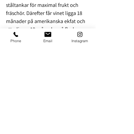
ståltankar för maximal frukt och
fräschör. Därefter får vinet ligga 18
månader på amerikanska ekfat och
ytterligare 18 månader på flaska.
Phone
Email
Instagram
Beskrivning
: Mörkröd med lite ljusare
kanter. Doft av mörka bär, körsbär
och björnbär. Fatkaraktär med vanilj
och rostade nötter, mjuka tanniner
med balanserad syra. Lång härlig
komplex avslutning.
Rekommendationer
: Serveras 15 - 18
grader. Detta vin bör drickas inom ett
par år. Ett härligt vin som passar det
mesta, grillat, lagrade ostar,