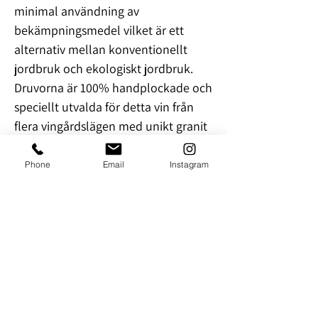
minimal användning av
bekämpningsmedel vilket är ett
alternativ mellan konventionellt
jordbruk och ekologiskt jordbruk.
Druvorna är 100% handplockade och
speciellt utvalda för detta vin från
flera vingårdslägen med unikt granit
jordmån. Jäsning i
temperaturkontrollerade ståltank.
Phone
Email
Instagram
Beskrivning: Ljusgul med ljusgröna
nyanser. Elegant, torr och frisk
Riesling med inslag av citron,
grapefrukt, päron, och vita blommor.
Lång fruktig och härligt mineralig
avslutning.